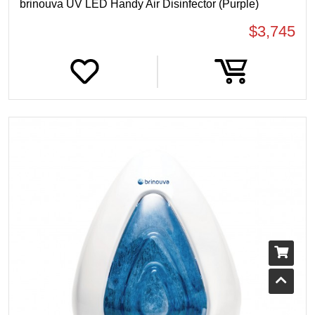
brinouva UV LED Handy Air Disinfector (Purple)
$3,745