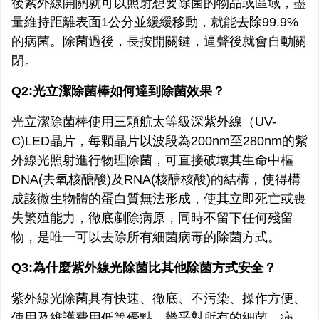
後紫外線開關就可以照射想要除菌的物品或區域，盡
量維持距離表面1公分並緩緩移動，就能去除99.9%
的病菌。除菌過後，長按開關鍵，逼聲後就會自動關
閉。
Q2:光立潔除菌棒如何達到除菌效果？
光立潔除菌棒使用三顆航太等級深紫外線（UV-
C)LED晶片，每顆晶片以波段為200nm至280nm的紫
外線光照射進行物理除菌，可直接破壞其生命中樞
DNA(去氧核醣酸)及RNA(核醣核酸)的結構，使得構
成該微生物體的蛋白質無法形成，使其立即死亡或喪
失繁殖能力，徹底剷除病原，同時不留下任何殘留
物，是唯一可以去除所有細菌病毒的除菌方式。
Q3:為什麼紫外線光除菌比其他除菌方式安全？
紫外線光除菌具有快速、徹底、不污染、操作方便、
使用及維護費用低等優點，幾乎對所有的細菌、病