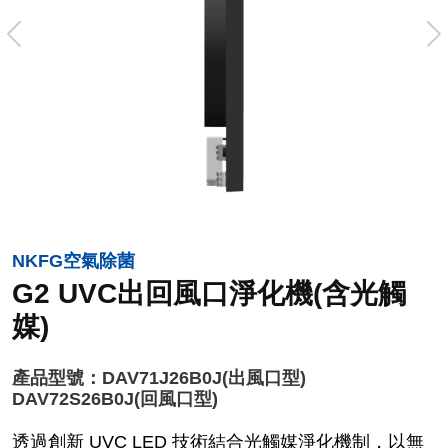
Previous
N
NKFG空氣除菌
G2 UVC出回風口淨化機(含光觸
媒)
產品型號：DAV71J26B0J(出風口型)
DAV72S26B0J(回風口型)
透過創新 UVC LED 技術結合光觸媒淨化機制，以無