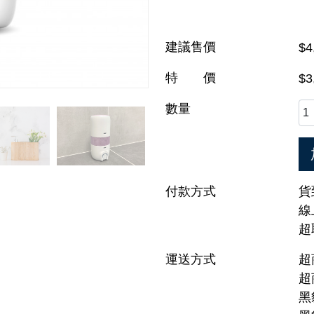
建議售價
$4
特 價
$3
數量
付款方式
貨
線
超
運送方式
超
超
黑