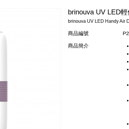
brinouva UV L
brinouva UV LED Handy Air Di
商品編號
P2
商品簡介