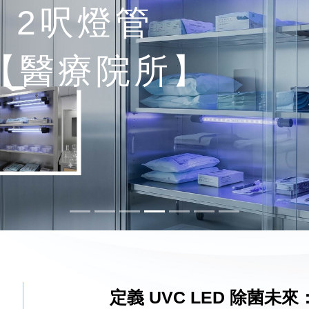
D 2呎燈管
【廚房櫥櫃】
定義 UVC LED 除菌未來