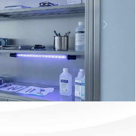
Next
：