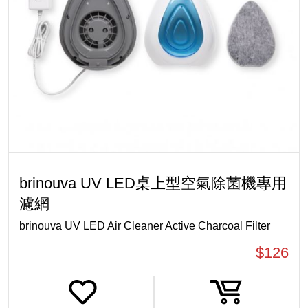
brinouva UV LED桌上型空氣除菌機專用
濾網
brinouva UV LED Air Cleaner Active Charcoal Filter
$126