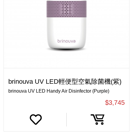
brinouva UV LED輕便型空氣除菌機(紫)
brinouva UV LED Handy Air Disinfector (Purple)
$3,745